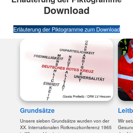
Download
Erläuterung der Piktogramme zum Download
Gisela Prellwitz / DRK LV Hessen
Grundsätze
Leitb
Unsere sieben Grundsätze wurden von der
Wir set
XX. Internationalen Rotkreuzkonferenz 1965
Gesund