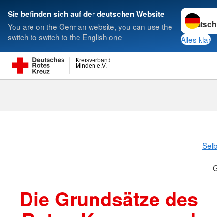
Sprache w
Sie befinden sich auf der deutschen Website
You are on the German website, you can use the
Suche
switch to switch to the English one
Alles klar
Kreisverband
Minden e.V.
Grundsätze
Selb
G
Die Grundsätze des