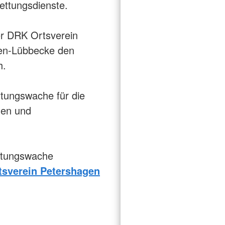
ettungsdienste.
er DRK Ortsverein
en-Lübbecke den
h.
ttungswache für die
nen und
ttungswache
tsverein
Petershagen