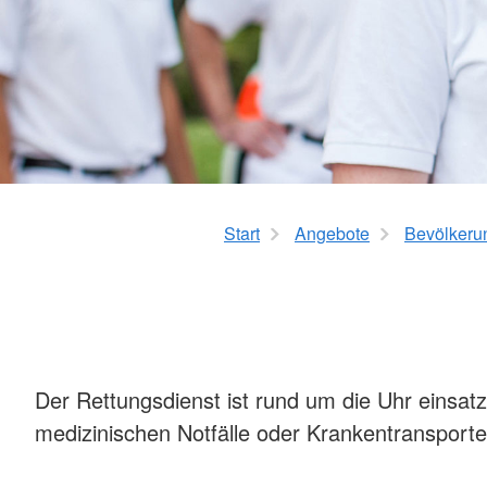
Schulsanitätsdienst
Angebote für Schule
Kindergärten
Seminarangebote für
Mitglieder
Start
Angebote
Bevölkeru
Der Rettungsdienst ist rund um die Uhr einsatz
medizinischen Notfälle oder Krankentransporte