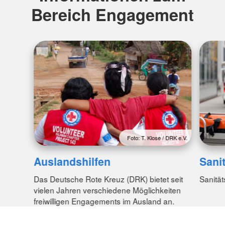
Bereich Engagement
Foto: T. Klose / DRK e.V.
Auslandshilfen
Sani
Das Deutsche Rote Kreuz (DRK) bietet seit
Sanitä
vielen Jahren verschiedene Möglichkeiten
freiwilligen Engagements im Ausland an.