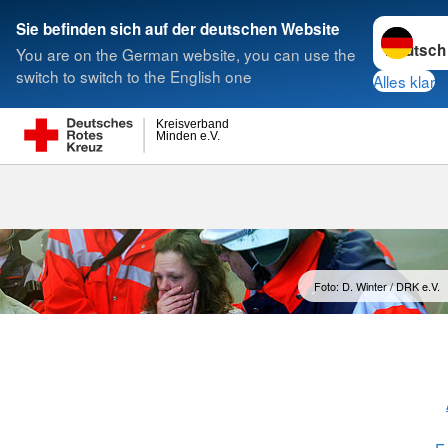
Sprache w
Sie befinden sich auf der deutschen Website
You are on the German website, you can use the
Suche
switch to switch to the English one
Alles klar
Kreisverband
Minden e.V.
Katastrophen
Foto: D. Winter / DRK e.V.