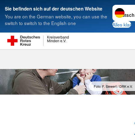
Sprache w
Sie befinden sich auf der deutschen Website
You are on the German website, you can use the
Suche
switch to switch to the English one
Alles klar
Kreisverband
Minden e.V.
Kleiner Leben
Foto: F. Siewert / DRK e.V.