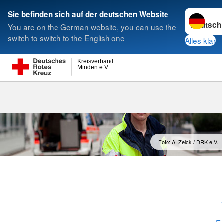
Sprache w
Sie befinden sich auf der deutschen Website
You are on the German website, you can use the
Suche
switch to switch to the English one
Alles klar
Kreisverband
Minden e.V.
Sanitätswach
Foto: A. Zelck / DRK e.V.