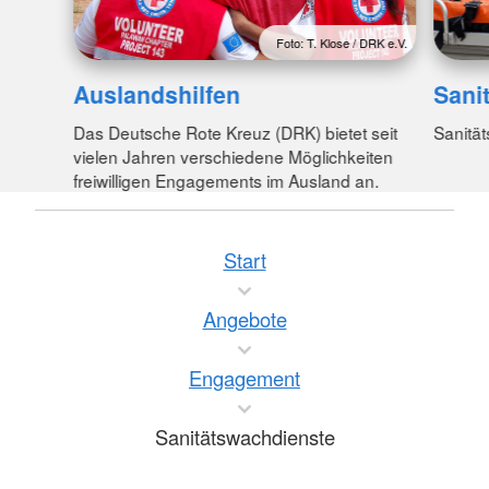
Foto: T. Klose / DRK e.V.
Auslandshilfen
Sani
Das Deutsche Rote Kreuz (DRK) bietet seit
Sanitä
vielen Jahren verschiedene Möglichkeiten
freiwilligen Engagements im Ausland an.
Start
Angebote
Engagement
Sanitätswachdienste