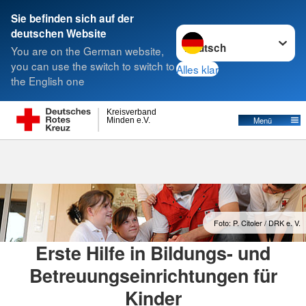
Sie befinden sich auf der
Sprache wechseln zu
deutschen Website
Suche
You are on the German website,
you can use the switch to switch to
Alles klar
the English one
Erste Hilfe in Bildungs- und
Kreisverband
Menü
Minden e.V.
Betreuungseinrichtungen für Kinder/ Erste
Hilfe am Kind
Foto: P. Citoler / DRK e. V.
Erste Hilfe in Bildungs- und
Betreuungseinrichtungen für
Kinder