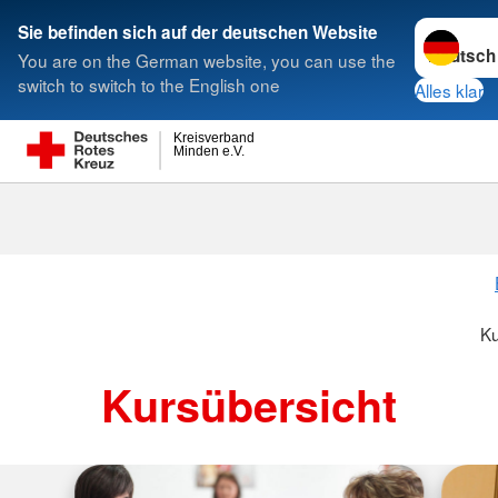
Sprache w
Sie befinden sich auf der deutschen Website
You are on the German website, you can use the
Suche
switch to switch to the English one
Alles klar
Kreisverband
Minden e.V.
Ku
Kursübersicht